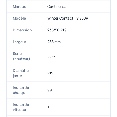
Marque
Continental
Modèle
Winter Contact TS 850P
Dimension
235/50 R19
Largeur
235 mm
Série
50%
(hauteur)
Diamètre
R19
jante
Indice de
99
charge
Indice de
T
vitesse