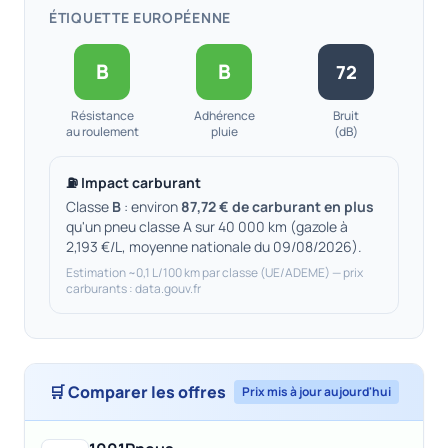
ÉTIQUETTE EUROPÉENNE
B
B
72
Résistance
Adhérence
Bruit
au roulement
pluie
(dB)
⛽ Impact carburant
Classe
B
: environ
87,72 € de carburant en plus
qu'un pneu classe A sur 40 000 km (gazole à
2,193 €/L, moyenne nationale du 09/08/2026).
Estimation ~0,1 L/100 km par classe (UE/ADEME) — prix
carburants : data.gouv.fr
🛒 Comparer les offres
Prix mis à jour aujourd'hui