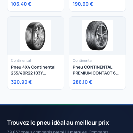
175/70R14 95T
245/45R18 100Y
106,40 €
190,90 €
AllSeasonContact XL
Continental
Continental
Pneu 4X4 Continental
Pneu CONTINENTAL
255/40R22 103Y
PREMIUM CONTACT 6
CrossContact RX XL
265/55R19 113Y
320,90 €
286,10 €
Trouvez le pneu idéal au meilleur prix
39 837 pneus comparés parmi 111 marques. Comparez,