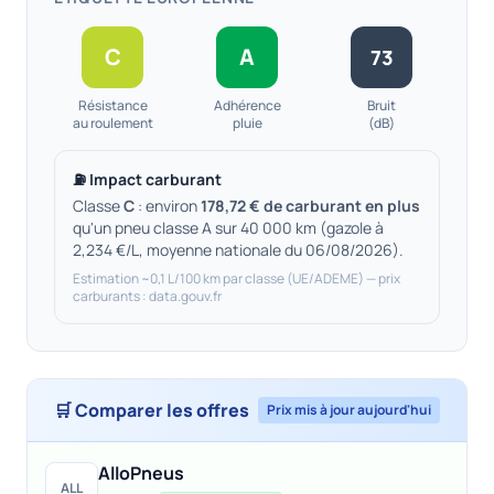
C
A
73
Résistance
Adhérence
Bruit
au roulement
pluie
(dB)
⛽ Impact carburant
Classe
C
: environ
178,72 € de carburant en plus
qu'un pneu classe A sur 40 000 km (gazole à
2,234 €/L, moyenne nationale du 06/08/2026).
Estimation ~0,1 L/100 km par classe (UE/ADEME) — prix
carburants : data.gouv.fr
🛒 Comparer les offres
Prix mis à jour aujourd'hui
AlloPneus
ALL