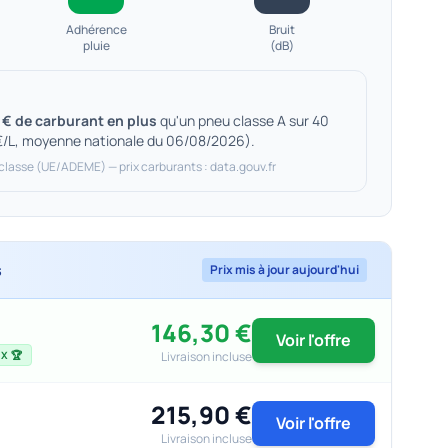
Adhérence
Bruit
pluie
(dB)
 € de carburant en plus
qu'un pneu classe A sur 40
€/L, moyenne nationale du 06/08/2026).
 classe (UE/ADEME) — prix carburants : data.gouv.fr
s
Prix mis à jour aujourd'hui
146,30 €
Voir l'offre
Livraison incluse
X 🏆
215,90 €
Voir l'offre
Livraison incluse