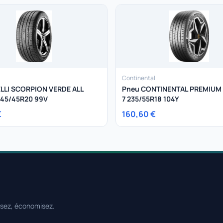
Continental
ELLI SCORPION VERDE ALL
Pneu CONTINENTAL PREMIUM
45/45R20 99V
7 235/55R18 104Y
€
160,60 €
ssez, économisez.