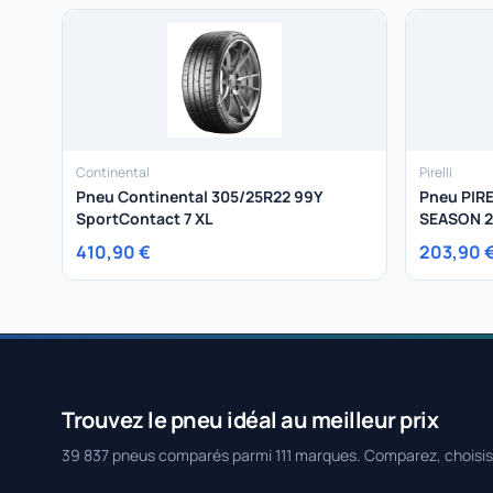
Continental
Pirelli
Pneu Continental 305/25R22 99Y
Pneu PIR
SportContact 7 XL
SEASON 2
410,90 €
203,90 
Trouvez le pneu idéal au meilleur prix
39 837 pneus comparés parmi 111 marques. Comparez, choisi