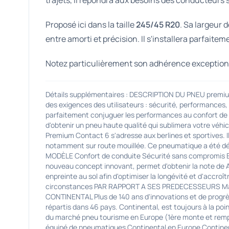
trajets, il répondra aux besoins des conducteurs 
Proposé ici dans la taille
245/45 R20
. Sa largeur 
entre amorti et précision. Il s'installera parfaite
Notez particulièrement son adhérence exceptionne
Détails supplémentaires : DESCRIPTION DU PNEU pre
des exigences des utilisateurs : sécurité, performances,
parfaitement conjuguer les performances au confort de 
d'obtenir un pneu haute qualité qui sublimera votre véhi
Premium Contact 6 s'adresse aux berlines et sportives. Il
notamment sur route mouillée. Ce pneumatique a été déve
MODÈLE Confort de conduite Sécurité sans compromis Eq
nouveau concept innovant, permet d'obtenir la note de A a
enpreinte au sol afin d'optimiser la longévité et d'accro
circonstances PAR RAPPORT A SES PREDECESSEURS Mania
CONTINENTAL Plus de 140 ans d'innovations et de progrès
répartis dans 46 pays. Continental, est toujours à la po
du marché pneu tourisme en Europe (1ère monte et rempla
équipé de pneumatiques Continental en Europe Continenta