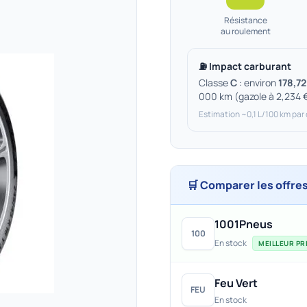
Résistance
au roulement
⛽ Impact carburant
Classe
C
: environ
178,72
000 km (gazole à 2,234 
Estimation ~0,1 L/100 km par
🛒 Comparer les offre
1001Pneus
100
En stock
MEILLEUR PRI
Feu Vert
FEU
En stock