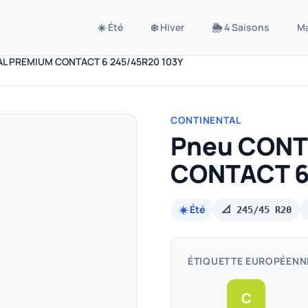
☀️ Été
❄️ Hiver
🌦️ 4 Saisons
M
L PREMIUM CONTACT 6 245/45R20 103Y
CONTINENTAL
Pneu CONT
CONTACT 6
☀️ Été
📐 245/45 R20
ÉTIQUETTE EUROPÉENN
C