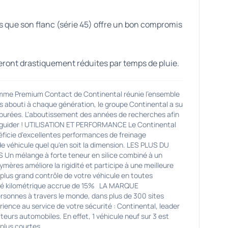
is que son flanc (série 45) offre un bon compromis
eront drastiquement réduites par temps de pluie.
 Premium Contact de Continental réunie l'ensemble
us abouti à chaque génération, le groupe Continental a su
épurées. L'aboutissement des années de recherches afin
vous guider ! UTILISATION ET PERFORMANCE Le Continental
néficie d'excellentes performances de freinage
e véhicule quel qu'en soit la dimension. LES PLUS DU
Un mélange à forte teneur en silice combiné à un
mères améliore la rigidité et participe à une meilleure
 plus grand contrôle de votre véhicule en toutes
té kilométrique accrue de 15% LA MARQUE
rsonnes à travers le monde, dans plus de 300 sites
ience au service de votre sécurité : Continental, leader
urs automobiles. En effet, 1 véhicule neuf sur 3 est
 plus courtes