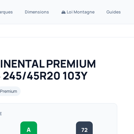
arques
Dimensions
🏔️ Loi Montagne
Guides
INENTAL PREMIUM
 245/45R20 103Y
Premium
E
A
72