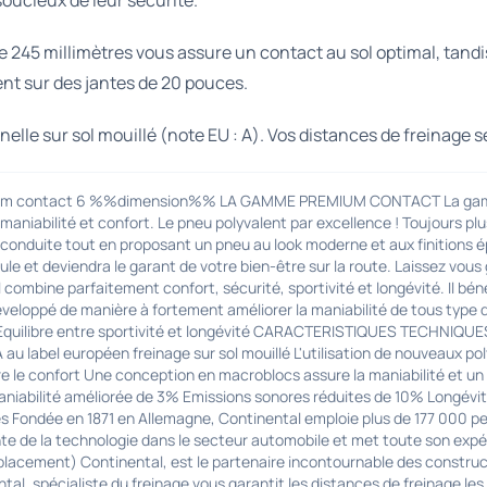
soucieux de leur sécurité.
de 245 millimètres vous assure un contact au sol optimal, tand
ment sur des jantes de 20 pouces.
lle sur sol mouillé (note EU : A). Vos distances de freinage s
mium contact 6 %%dimension%% LA GAMME PREMIUM CONTACT La gamme
 maniabilité et confort. Le pneu polyvalent par excellence ! Toujours pl
conduite tout en proposant un pneu au look moderne et aux finitions 
cule et deviendra le garant de votre bien-être sur la route. Laissez 
 combine parfaitement confort, sécurité, sportivité et longévité. Il bé
loppé de manière à fortement améliorer la maniabilité de tous type d
uilibre entre sportivité et longévité CARACTERISTIQUES TECHNIQUES 
u label européen freinage sur sol mouillé L'utilisation de nouveaux poly
ître le confort Une conception en macroblocs assure la maniabilité et un
bilité améliorée de 3% Emissions sonores réduites de 10% Longévi
 Fondée en 1871 en Allemagne, Continental emploie plus de 177 000 pe
inte de la technologie dans le secteur automobile et met toute son expér
cement) Continental, est le partenaire incontournable des constructe
l, spécialiste du freinage vous garantit les distances de freinage les