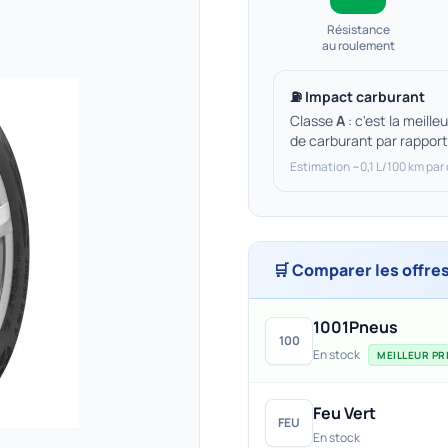
Résistance
au roulement
⛽ Impact carburant
Classe
A
: c'est la meill
de carburant par rappor
Estimation ~0,1 L/100 km par
🛒 Comparer les offre
1001Pneus
100
En stock
MEILLEUR PRI
Feu Vert
FEU
En stock