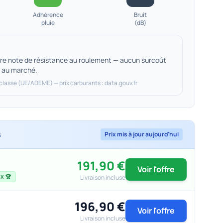
Adhérence
Bruit
pluie
(dB)
eure note de résistance au roulement — aucun surcoût
t au marché.
 classe (UE/ADEME) — prix carburants : data.gouv.fr
s
Prix mis à jour aujourd'hui
191,90 €
Voir l'offre
Livraison incluse
X 🏆
196,90 €
Voir l'offre
Livraison incluse