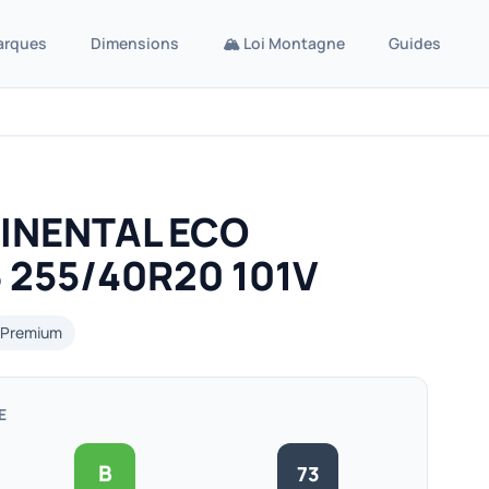
arques
Dimensions
🏔️ Loi Montagne
Guides
INENTAL ECO
 255/40R20 101V
Premium
E
B
73