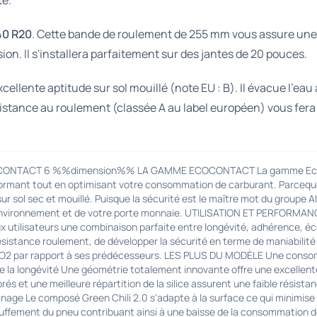
té.
40 R20
. Cette bande de roulement de 255 mm vous assure une s
on. Il s'installera parfaitement sur des jantes de 20 pouces.
ellente aptitude sur sol mouillé (note EU : B). Il évacue l'ea
sistance au roulement (classée A au label européen) vous fera 
O CONTACT 6 %%dimension%% LA GAMME ECOCONTACT La gamme EcoCon
performant tout en optimisant votre consommation de carburant. Parceq
r sol sec et mouillé. Puisque la sécurité est le maître mot du groupe A
 l'environnement et de votre porte monnaie. UTILISATION ET PERFORMA
x utilisateurs une combinaison parfaite entre longévité, adhérence, éc
ésistance roulement, de développer la sécurité en terme de maniabilité 
CO2 par rapport à ses prédécesseurs. LES PLUS DU MODÈLE Une consom
la longévité Une géométrie totalement innovante offre une excellente
 une meilleure répartition de la silice assurent une faible résista
 freinage Le composé Green Chili 2.0 s'adapte à la surface ce qui minimi
chauffement du pneu contribuant ainsi à une baisse de la consommation 