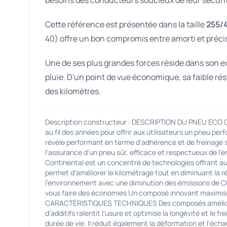
besoins des conducteurs soucieux de leur sécuri
Cette référence est présentée dans la taille
255/
40) offre un bon compromis entre amorti et précisi
Une de ses plus grandes forces réside dans son exc
pluie. D'un point de vue économique, sa faible ré
des kilomètres.
Description constructeur : DESCRIPTION DU PNEU EC
au fil des années pour offrir aux utilisateurs un pneu 
révèle performant en terme d'adhérence et de freinage su
l'assurance d'un pneu sûr, efficace et respectueux de
Continental est un concentré de technologies offrant au
permet d'améliorer le kilométrage tout en diminuant la r
l'environnement avec une diminution des émissions de 
vous faire des économies Un composé innovant maximise 
CARACTÉRISTIQUES TECHNIQUES Des composés améliorés et
d'additifs ralentit l'usure et optimise la longévité et le
durée de vie. Il réduit également la déformation et l'é