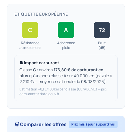
ÉTIQUETTE EUROPÉENNE
C
A
72
Résistance
Adhérence
Bruit
au roulement
pluie
(dB)
⛽ Impact carburant
Classe
C
: environ
176,80 € de carburant en
plus
qu'un pneu classe A sur 40 000 km (gazole à
2,210 €/L, moyenne nationale du 08/08/2026).
Estimation ~0,1 L/100 km par classe (UE/ADEME) — prix
carburants : data.gouv.fr
🛒 Comparer les offres
Prix mis à jour aujourd'hui