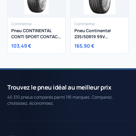
Continental
Continental
Pneu CONTINENTAL
Pneu Continental
CONTI SPORT CONTACT
235/50R19 99V
5 225/45R17 91Y
ContiSportContact 5
103,49 €
165,90 €
Trouvez le pneu idéal au meilleur prix
40 310 pneus comparés parmi 116 marques. Comparez,
choisissez, économisez.