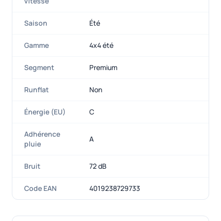
vitesse
Saison
Été
Gamme
4x4 été
Segment
Premium
Runflat
Non
Énergie (EU)
C
Adhérence
A
pluie
Bruit
72 dB
Code EAN
4019238729733