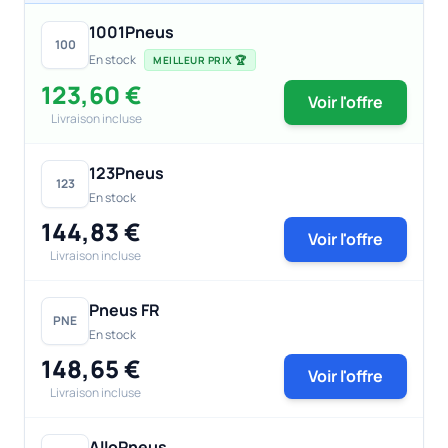
1001Pneus
100
En stock
MEILLEUR PRIX 🏆
123,60 €
Voir l'offre
Livraison incluse
123Pneus
123
En stock
144,83 €
Voir l'offre
Livraison incluse
Pneus FR
PNE
En stock
148,65 €
Voir l'offre
Livraison incluse
AlloPneus