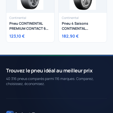
Continental
Continental
Pneu CONTINENTAL
Pneu 4 Saisons
PREMIUM CONTACT 6
CONTINENTAL
205/45R16 83W
225/45R19 96W
123,10 €
182,90 €
AllSeasonContact XL
Trouvez le pneu idéal au meilleur prix
40 316 pneus comparés parmi 116 marques. Comparez,
choisissez, économisez.