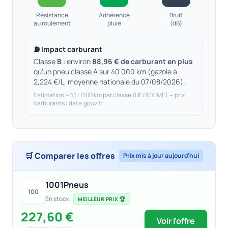
Résistance
Adhérence
Bruit
au roulement
pluie
(dB)
⛽ Impact carburant
Classe
B
: environ
88,96 € de carburant en plus
qu'un pneu classe A sur 40 000 km (gazole à
2,224 €/L, moyenne nationale du 07/08/2026).
Estimation ~0,1 L/100 km par classe (UE/ADEME) — prix
carburants : data.gouv.fr
🛒 Comparer les offres
Prix mis à jour aujourd'hui
1001Pneus
100
En stock
MEILLEUR PRIX 🏆
227,60 €
Voir l'offre