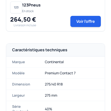
123Pneus
123
En stock
264,50 €
Voir l'offre
Livraison incluse
Caractéristiques techniques
Marque
Continental
Modèle
Premium Contact 7
Dimension
275/40 R18
Largeur
275 mm
Série
40%