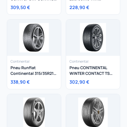
5P 275/35R21 103Y
WinterContact TS 870 P
309,50 €
228,90 €
Continental
Continental
Pneu Runflat
Pneu CONTINENTAL
Continental 315/35R21
WINTER CONTACT TS
111Y PremiumContact 6
860 S 245/40R21 100V
338,90 €
302,90 €
SSR BMW Mini XL