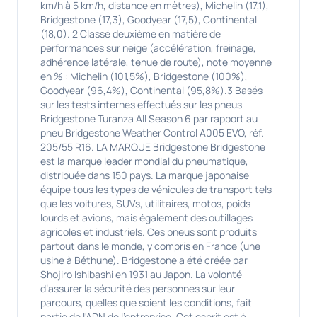
km/h à 5 km/h, distance en mètres), Michelin (17,1),
Bridgestone (17,3), Goodyear (17,5), Continental
(18,0). 2 Classé deuxième en matière de
performances sur neige (accélération, freinage,
adhérence latérale, tenue de route), note moyenne
en % : Michelin (101,5%), Bridgestone (100%),
Goodyear (96,4%), Continental (95,8%).3 Basés
sur les tests internes effectués sur les pneus
Bridgestone Turanza All Season 6 par rapport au
pneu Bridgestone Weather Control A005 EVO, réf.
205/55 R16. LA MARQUE Bridgestone Bridgestone
est la marque leader mondial du pneumatique,
distribuée dans 150 pays. La marque japonaise
équipe tous les types de véhicules de transport tels
que les voitures, SUVs, utilitaires, motos, poids
lourds et avions, mais également des outillages
agricoles et industriels. Ces pneus sont produits
partout dans le monde, y compris en France (une
usine à Béthune). Bridgestone a été créée par
Shojiro Ishibashi en 1931 au Japon. La volonté
d’assurer la sécurité des personnes sur leur
parcours, quelles que soient les conditions, fait
partie de l'ADN de l’entreprise. Cet esprit est à