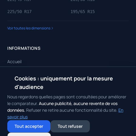
225/50 R17
195/65 R15
Voir toutes les dimensions
INFORMATIONS
Accueil
Toutes les dimensions
Cookies : uniquement pour la mesure
🍪
Toutes les marques
d'audience
Contact
Nous regardons quelles pages sont consultées pour améliorer
le comparateur.
Aucune publicité, aucune revente de vos
données.
Refuser ne retire aucune fonctionnalité du site.
En
savoir plus
© 2026 Achat Pneus. Tous droits réservés.
Mentions Légales
•
Politique
Tout accepter
Tout refuser
de Confidentialité
•
Contact
Gérer mes cookies