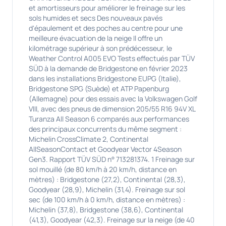
et amortisseurs pour améliorer le freinage sur les
sols humides et secs Des nouveaux pavés
d'épaulement et des poches au centre pour une
meilleure évacuation de la neige Il offre un
kilométrage supérieur à son prédécesseur, le
Weather Control A005 EVO Tests effectués par TÜV
SÜD à la demande de Bridgestone en février 2023
dans les installations Bridgestone EUPG (Italie),
Bridgestone SPG (Suède) et ATP Papenburg
(Allemagne) pour des essais avec la Volkswagen Golf
VIII, avec des pneus de dimension 205/55 R16 94V XL
Turanza All Season 6 comparés aux performances
des principaux concurrents du même segment :
Michelin CrossClimate 2, Continental
AllSeasonContact et Goodyear Vector 4Season
Gen3. Rapport TÜV SÜD n° 713281374. 1 Freinage sur
sol mouillé (de 80 km/h à 20 km/h, distance en
mètres) : Bridgestone (27,2), Continental (28,3),
Goodyear (28,9), Michelin (31,4). Freinage sur sol
sec (de 100 km/h à 0 km/h, distance en mètres) :
Michelin (37,8), Bridgestone (38,6), Continental
(41,3), Goodyear (42,3). Freinage sur la neige (de 40