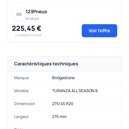
123Pneus
123
En stock
225,45 €
Voir l'offre
Livraison incluse
Caractéristiques techniques
Marque
Bridgestone
Modèle
TURANZA ALL SEASON 6
Dimension
275/45 R20
Largeur
275 mm