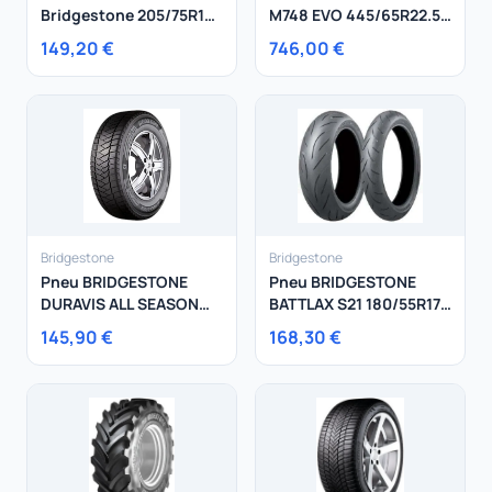
Bridgestone 205/75R16
M748 EVO 445/65R22.5
110R Blizzak W810
169 K
149,20 €
746,00 €
Bridgestone
Bridgestone
Pneu BRIDGESTONE
Pneu BRIDGESTONE
DURAVIS ALL SEASON
BATTLAX S21 180/55R17
EVO 215/65R16 106T
73 W
145,90 €
168,30 €