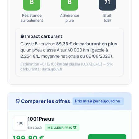
B
B
71
Résistance
Adhérence
Bruit
au roulement
pluie
(dB)
⛽ Impact carburant
Classe
B
: environ
89,36 € de carburant en plus
qu'un pneu classe A sur 40 000 km (gazole à
2,234 €/L, moyenne nationale du 06/08/2026).
Estimation ~0,1 L/100 km par classe (UE/ADEME) — prix
carburants : data.gouv.fr
🛒 Comparer les offres
Prix mis à jour aujourd'hui
1001Pneus
100
En stock
MEILLEUR PRIX 🏆
199,80 €