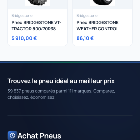
Bridgestone
Bridgestone
Pneu BRIDGESTONE VT-
Pneu BRIDGESTONE
TRACTOR 800/70R38
WEATHER CONTROL
184 D
A005 195/50R15 82V
5 910,00 €
86,10 €
Trouvez le pneu idéal au meilleur prix
39 837 pneus comparés parmi 111 marques. Comparez,
choisissez, économisez.
Achat Pneus