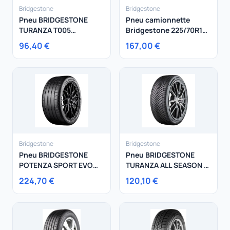
Bridgestone
Bridgestone
Pneu BRIDGESTONE
Pneu camionnette
TURANZA T005
Bridgestone 225/70R15
225/40R18 92Y
112S Duravis R660
96,40 €
167,00 €
Bridgestone
Bridgestone
Pneu BRIDGESTONE
Pneu BRIDGESTONE
POTENZA SPORT EVO
TURANZA ALL SEASON 6
255/30R20 92Y
215/40R18 89Y
224,70 €
120,10 €