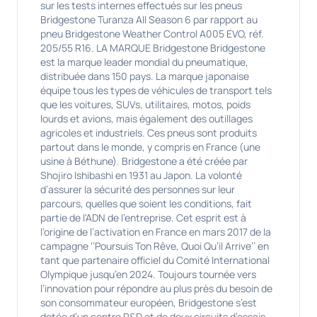
sur les tests internes effectués sur les pneus
Bridgestone Turanza All Season 6 par rapport au
pneu Bridgestone Weather Control A005 EVO, réf.
205/55 R16. LA MARQUE Bridgestone Bridgestone
est la marque leader mondial du pneumatique,
distribuée dans 150 pays. La marque japonaise
équipe tous les types de véhicules de transport tels
que les voitures, SUVs, utilitaires, motos, poids
lourds et avions, mais également des outillages
agricoles et industriels. Ces pneus sont produits
partout dans le monde, y compris en France (une
usine à Béthune). Bridgestone a été créée par
Shojiro Ishibashi en 1931 au Japon. La volonté
d’assurer la sécurité des personnes sur leur
parcours, quelles que soient les conditions, fait
partie de l'ADN de l’entreprise. Cet esprit est à
l’origine de l’activation en France en mars 2017 de la
campagne ‘’Poursuis Ton Rêve, Quoi Qu’il Arrive’’ en
tant que partenaire officiel du Comité International
Olympique jusqu’en 2024. Toujours tournée vers
l’innovation pour répondre au plus près du besoin de
son consommateur européen, Bridgestone s’est
dotée d’un centre R&D et de deux circuits d’essais,