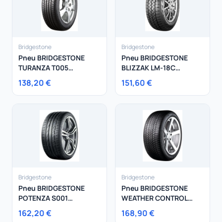
Bridgestone
Bridgestone
Pneu BRIDGESTONE
Pneu BRIDGESTONE
TURANZA T005
BLIZZAK LM-18C
215/50R18 92W
215/65R16 106T
138,20 €
151,60 €
Bridgestone
Bridgestone
Pneu BRIDGESTONE
Pneu BRIDGESTONE
POTENZA S001
WEATHER CONTROL
245/35R18 92Y
A005 235/55R19 101T
162,20 €
168,90 €