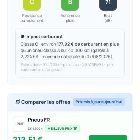
C
B
71
Résistance
Adhérence
Bruit
au roulement
pluie
(dB)
⛽ Impact carburant
Classe
C
: environ
177,92 € de carburant en plus
qu'un pneu classe A sur 40 000 km (gazole à
2,224 €/L, moyenne nationale du 07/08/2026).
Estimation ~0,1 L/100 km par classe (UE/ADEME) — prix
carburants : data.gouv.fr
🛒 Comparer les offres
Prix mis à jour aujourd'hui
Pneus FR
PNE
En stock
MEILLEUR PRIX 🏆
212,51 €