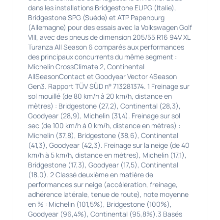
dans les installations Bridgestone EUPG (Italie),
Bridgestone SPG (Suède) et ATP Papenburg
(Allemagne) pour des essais avec la Volkswagen Golf
VIII, avec des pneus de dimension 205/55 R16 94V XL
Turanza All Season 6 comparés aux performances
des principaux concurrents du même segment :
Michelin CrossClimate 2, Continental
AllSeasonContact et Goodyear Vector 4Season
Gen3. Rapport TÜV SÜD n° 713281374. 1 Freinage sur
sol mouillé (de 80 km/h à 20 km/h, distance en
mètres) : Bridgestone (27,2), Continental (28,3),
Goodyear (28,9), Michelin (31,4). Freinage sur sol
sec (de 100 km/h à 0 km/h, distance en mètres) :
Michelin (37,8), Bridgestone (38,6), Continental
(41,3), Goodyear (42,3). Freinage sur la neige (de 40
km/h à 5 km/h, distance en mètres), Michelin (17,1),
Bridgestone (17,3), Goodyear (17,5), Continental
(18,0). 2 Classé deuxième en matière de
performances sur neige (accélération, freinage,
adhérence latérale, tenue de route), note moyenne
en % : Michelin (101,5%), Bridgestone (100%),
Goodyear (96,4%), Continental (95,8%).3 Basés