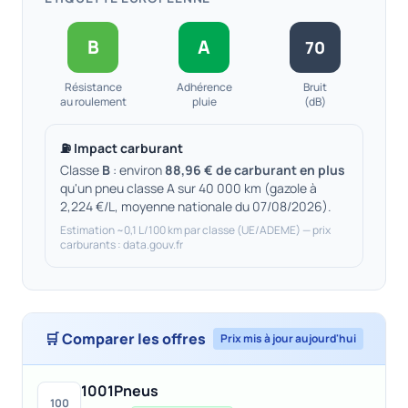
B
A
70
Résistance
Adhérence
Bruit
au roulement
pluie
(dB)
⛽ Impact carburant
Classe
B
: environ
88,96 € de carburant en plus
qu'un pneu classe A sur 40 000 km (gazole à
2,224 €/L, moyenne nationale du 07/08/2026).
Estimation ~0,1 L/100 km par classe (UE/ADEME) — prix
carburants : data.gouv.fr
🛒 Comparer les offres
Prix mis à jour aujourd'hui
1001Pneus
100