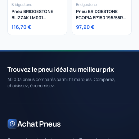
Bridgestone
Bridgestone
Pneu BRIDGESTONE
Pneu BRIDGESTONE
BLIZZAK LM001
ECOPIA EP150 195/55R16
205/60R16 96H
87V
116,70 €
97,90 €
Trouvez le pneu idéal au meilleur prix
40 003 pneus comparés parmi 111 marques. Comparez,
choisissez, économisez.
Achat Pneus