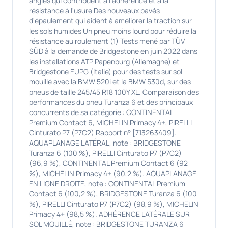
angles qui contribuent à l'adhérence et à la
résistance à l'usure Des nouveaux pavés
d'épaulement qui aident à améliorer la traction sur
les sols humides Un pneu moins lourd pour réduire la
résistance au roulement (1) Tests mené par TÜV
SÜD à la demande de Bridgestone en juin 2022 dans
les installations ATP Papenburg (Allemagne) et
Bridgestone EUPG (Italie) pour des tests sur sol
mouillé avec la BMW 520i et la BMW 530d, sur des
pneus de taille 245/45 R18 100Y XL. Comparaison des
performances du pneu Turanza 6 et des principaux
concurrents de sa catégorie : CONTINENTAL
Premium Contact 6, MICHELIN Primacy 4+, PIRELLI
Cinturato P7 (P7C2) Rapport n° [713263409].
AQUAPLANAGE LATÉRAL, note : BRIDGESTONE
Turanza 6 (100 %), PIRELLI Cinturato P7 (P7C2)
(96,9 %), CONTINENTAL Premium Contact 6 (92
%), MICHELIN Primacy 4+ (90,2 %). AQUAPLANAGE
EN LIGNE DROITE, note : CONTINENTAL Premium
Contact 6 (100,2 %), BRIDGESTONE Turanza 6 (100
%), PIRELLI Cinturato P7 (P7C2) (98,9 %), MICHELIN
Primacy 4+ (98,5 %). ADHÉRENCE LATÉRALE SUR
SOL MOUILLÉ, note : BRIDGESTONE TURANZA 6