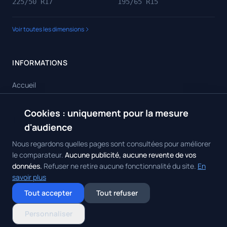
225/50 R17
195/65 R15
Voir toutes les dimensions
INFORMATIONS
Accueil
Toutes les dimensions
Cookies : uniquement pour la mesure
🍪
Toutes les marques
d'audience
Contact
Nous regardons quelles pages sont consultées pour améliorer
le comparateur.
Aucune publicité, aucune revente de vos
données.
Refuser ne retire aucune fonctionnalité du site.
En
savoir plus
© 2026 Achat Pneus. Tous droits réservés.
Mentions Légales
•
Politique
Tout accepter
Tout refuser
de Confidentialité
•
Contact
Gérer mes cookies
Personnaliser