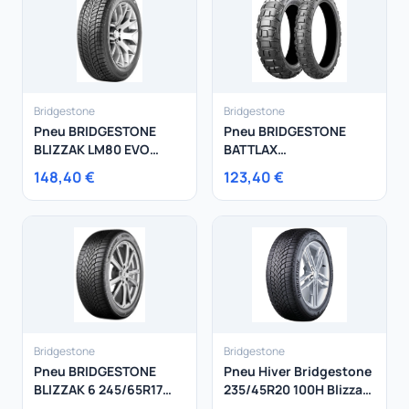
Bridgestone
Bridgestone
Pneu BRIDGESTONE
Pneu BRIDGESTONE
BLIZZAK LM80 EVO
BATTLAX
235/60R18 103H
ADVENTURECROSS AX41
148,40 €
123,40 €
130/80-18 66 P
Bridgestone
Bridgestone
Pneu BRIDGESTONE
Pneu Hiver Bridgestone
BLIZZAK 6 245/65R17
235/45R20 100H Blizzak
111V
LM005 XL