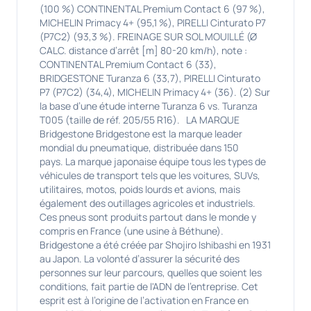
(100 %) CONTINENTAL Premium Contact 6 (97 %),
MICHELIN Primacy 4+ (95,1 %), PIRELLI Cinturato P7
(P7C2) (93,3 %). FREINAGE SUR SOL MOUILLÉ (Ø
CALC. distance d’arrêt [m] 80-20 km/h), note :
CONTINENTAL Premium Contact 6 (33),
BRIDGESTONE Turanza 6 (33,7), PIRELLI Cinturato
P7 (P7C2) (34,4), MICHELIN Primacy 4+ (36). (2) Sur
la base d’une étude interne Turanza 6 vs. Turanza
T005 (taille de réf. 205/55 R16). LA MARQUE
Bridgestone Bridgestone est la marque leader
mondial du pneumatique, distribuée dans 150
pays. La marque japonaise équipe tous les types de
véhicules de transport tels que les voitures, SUVs,
utilitaires, motos, poids lourds et avions, mais
également des outillages agricoles et industriels.
Ces pneus sont produits partout dans le monde y
compris en France (une usine à Béthune).
Bridgestone a été créée par Shojiro Ishibashi en 1931
au Japon. La volonté d’assurer la sécurité des
personnes sur leur parcours, quelles que soient les
conditions, fait partie de l'ADN de l’entreprise. Cet
esprit est à l’origine de l’activation en France en