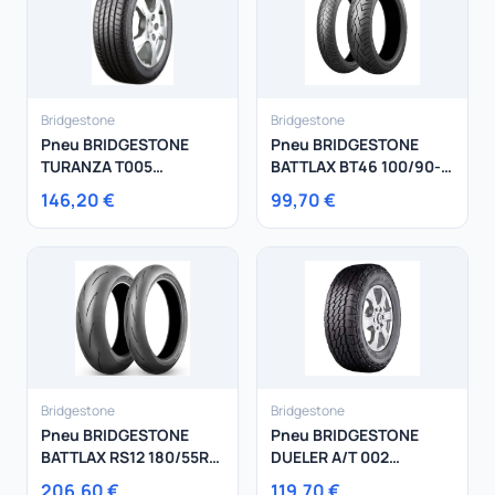
Bridgestone
Bridgestone
Pneu BRIDGESTONE
Pneu BRIDGESTONE
TURANZA T005
BATTLAX BT46 100/90-
245/45R18 96W
16 54 H
146,20 €
99,70 €
Bridgestone
Bridgestone
Pneu BRIDGESTONE
Pneu BRIDGESTONE
BATTLAX RS12 180/55R17
DUELER A/T 002
73W
195/80R15 96T
206,60 €
119,70 €