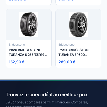
Bridgestone
Bridgestone
Pneu BRIDGESTONE
Pneu BRIDGESTONE
TURANZA 6 255/35R19
TURANZA ER300
96Y
275/40R18 99Y
152,90 €
289,00 €
Trouvez le pneu idéal au meilleur prix
39 837 pneus comparés parmi 111 marques. Comparez,
choisissez, économisez.