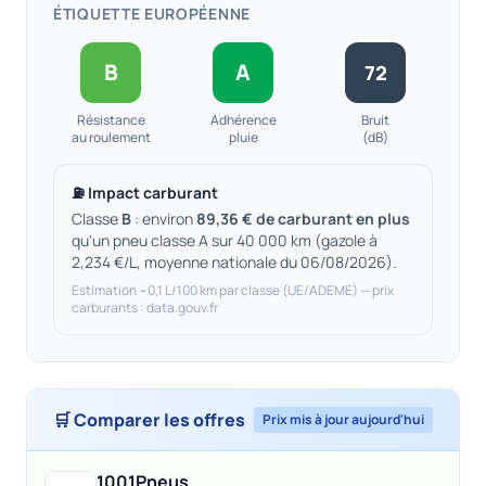
ÉTIQUETTE EUROPÉENNE
B
A
72
Résistance
Adhérence
Bruit
au roulement
pluie
(dB)
⛽ Impact carburant
Classe
B
: environ
89,36 € de carburant en plus
qu'un pneu classe A sur 40 000 km (gazole à
2,234 €/L, moyenne nationale du 06/08/2026).
Estimation ~0,1 L/100 km par classe (UE/ADEME) — prix
carburants : data.gouv.fr
🛒 Comparer les offres
Prix mis à jour aujourd'hui
1001Pneus