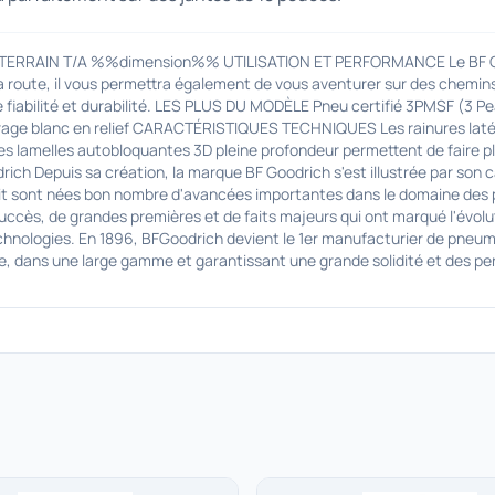
-TERRAIN T/A %%dimension%% UTILISATION ET PERFORMANCE Le BF Goodr
a route, il vous permettra également de vous aventurer sur des chemi
nde fiabilité et durabilité. LES PLUS DU MODÈLE Pneu certifié 3PMSF (3
 lettrage blanc en relief CARACTÉRISTIQUES TECHNIQUES Les rainures lat
les lamelles autobloquantes 3D pleine profondeur permettent de faire p
ch Depuis sa création, la marque BF Goodrich s'est illustrée par son c
sprit sont nées bon nombre d'avancées importantes dans le domaine des p
succès, de grandes premières et de faits majeurs qui ont marqué l'évo
echnologies. En 1896, BFGoodrich devient le 1er manufacturier de pneum
re, dans une large gamme et garantissant une grande solidité et des 