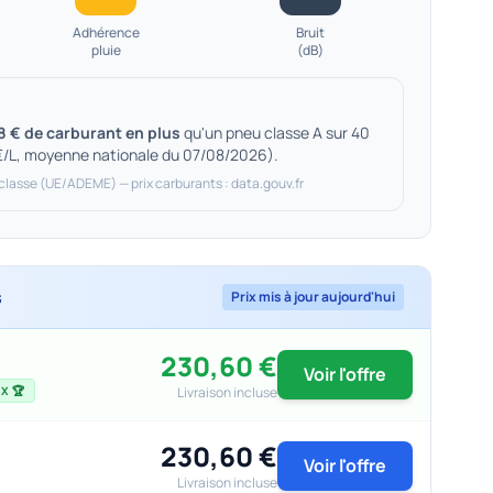
Adhérence
Bruit
pluie
(dB)
8 € de carburant en plus
qu'un pneu classe A sur 40
€/L, moyenne nationale du 07/08/2026).
 classe (UE/ADEME) — prix carburants : data.gouv.fr
s
Prix mis à jour aujourd'hui
230,60 €
Voir l'offre
Livraison incluse
X 🏆
230,60 €
Voir l'offre
Livraison incluse