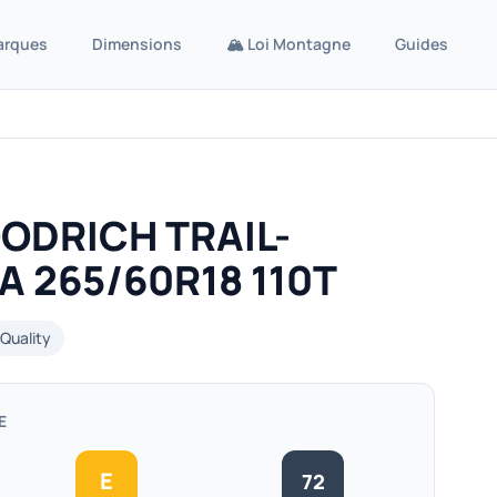
arques
Dimensions
🏔️ Loi Montagne
Guides
OODRICH TRAIL-
A 265/60R18 110T
Quality
E
E
72