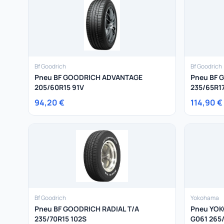
Bf Goodrich
Bf Goodrich
Pneu BF GOODRICH ADVANTAGE
Pneu BF 
205/60R15 91V
235/65R1
94,20 €
114,90 €
Bf Goodrich
Yokohama
Pneu BF GOODRICH RADIAL T/A
Pneu YO
235/70R15 102S
G061 265