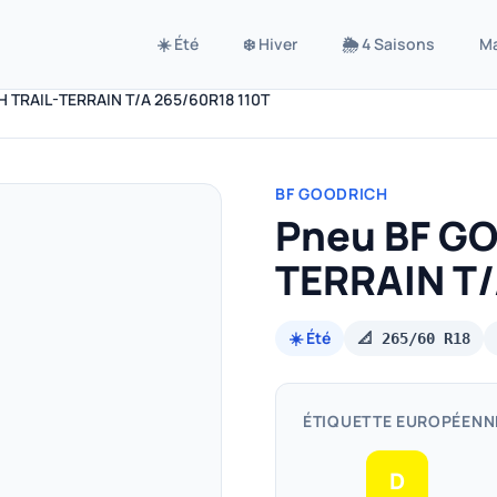
☀️ Été
❄️ Hiver
🌦️ 4 Saisons
M
 TRAIL-TERRAIN T/A 265/60R18 110T
BF GOODRICH
Pneu BF G
TERRAIN T/
☀️ Été
📐 265/60 R18
ÉTIQUETTE EUROPÉENN
D