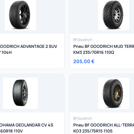
Bf Goodrich
GOODRICH ADVANTAGE 2 SUV
Pneu BF GOODRICH MUD TERR
7 104H
KM3 235/70R16 110Q
205,00 €
Bf Goodrich
KOHAMA GEOLANDAR CV 4S
Pneu BF GOODRICH ALL-TERRA
/60R18 110V
KO3 235/75R15 110S