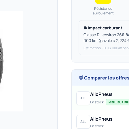
Résistance
au roulement
⛽ Impact carburant
Classe
D
: environ
266,8
000 km (gazole à 2,224 
Estimation ~0,1 L/100 km par
🛒 Comparer les offre
AlloPneus
ALL
En stock
MEILLEUR PRI
AlloPneus
ALL
En stock