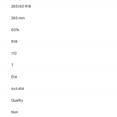
265/60 R18
265 mm
60%
R18
110
T
Été
4x4 été
Quality
Non