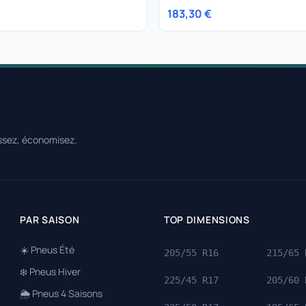
183,30 €
ssez, économisez.
PAR SAISON
TOP DIMENSIONS
☀️ Pneus Été
205/55 R16
215/65 
❄️ Pneus Hiver
225/45 R17
205/60 
🌦️ Pneus 4 Saisons