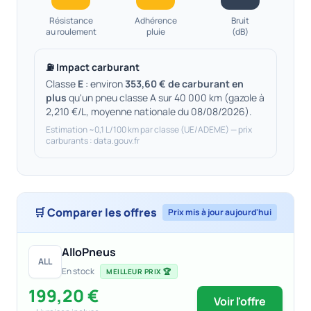
Résistance
Adhérence
Bruit
au roulement
pluie
(dB)
⛽ Impact carburant
Classe
E
: environ
353,60 € de carburant en
plus
qu'un pneu classe A sur 40 000 km (gazole à
2,210 €/L, moyenne nationale du 08/08/2026).
Estimation ~0,1 L/100 km par classe (UE/ADEME) — prix
carburants : data.gouv.fr
🛒 Comparer les offres
Prix mis à jour aujourd'hui
AlloPneus
ALL
En stock
MEILLEUR PRIX 🏆
199,20 €
Voir l'offre