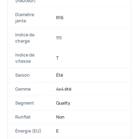
(hauteur)
Diamètre
R16
jante
Indice de
111
charge
Indice de
T
vitesse
Saison
Été
Gamme
4x4 été
Segment
Quality
Runflat
Non
Énergie (EU)
E