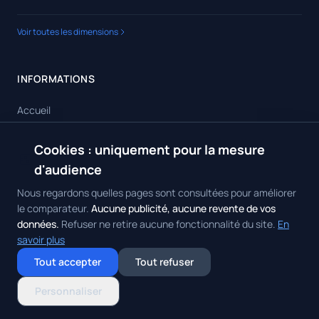
Voir toutes les dimensions
INFORMATIONS
Accueil
Toutes les dimensions
Cookies : uniquement pour la mesure
🍪
Toutes les marques
d'audience
Contact
Nous regardons quelles pages sont consultées pour améliorer
le comparateur.
Aucune publicité, aucune revente de vos
données.
Refuser ne retire aucune fonctionnalité du site.
En
savoir plus
© 2026 Achat Pneus. Tous droits réservés.
Mentions Légales
•
Politique
Tout accepter
Tout refuser
de Confidentialité
•
Contact
Gérer mes cookies
Personnaliser