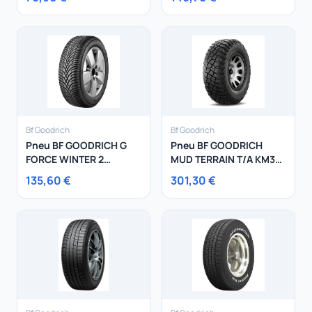
Bf Goodrich
Bf Goodrich
Pneu BF GOODRICH G
Pneu BF GOODRICH
FORCE WINTER 2
MUD TERRAIN T/A KM3
225/45R18 95V
245/75R17 121Q
135,60 €
301,30 €