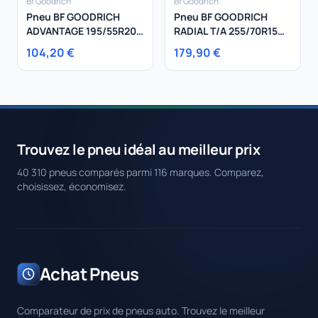
Bf Goodrich
Bf Goodrich
Pneu BF GOODRICH
Pneu BF GOODRICH
ADVANTAGE 195/55R20
RADIAL T/A 255/70R15
95H
108S
104,20 €
179,90 €
Trouvez le pneu idéal au meilleur prix
40 310 pneus comparés parmi 116 marques. Comparez,
choisissez, économisez.
Achat Pneus
Comparateur de prix de pneus auto. Trouvez le meilleur