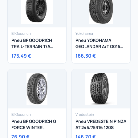
Bf Goodrich
Yokohama
Pneu BF GOODRICH
Pneu YOKOHAMA
TRAIL-TERRAIN T/A
GEOLANDAR A/T G015
225/75R16 108T
245/75R16 109T
175,49 €
166,30 €
Bf Goodrich
Vredestein
Pneu BF GOODRICH G
Pneu VREDESTEIN PINZA
FORCE WINTER
AT 245/75R16 120S
185/65R15 92T
76,90 €
146,70 €