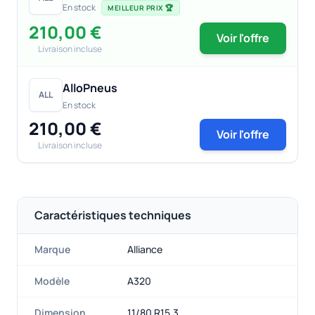
En stock
MEILLEUR PRIX 🏆
210,00 €
Voir l'offre
Livraison incluse
AlloPneus
ALL
En stock
210,00 €
Voir l'offre
Livraison incluse
Caractéristiques techniques
Marque
Alliance
Modèle
A320
Dimension
11/80 R15.3