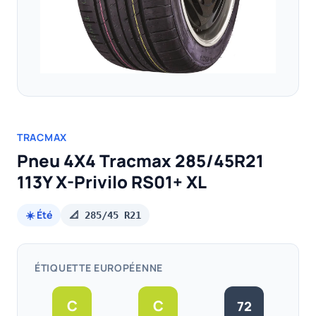
TRACMAX
Pneu 4X4 Tracmax 285/45R21
113Y X-Privilo RS01+ XL
☀️ Été
📐 285/45 R21
ÉTIQUETTE EUROPÉENNE
C
C
72