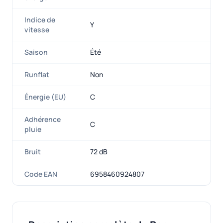
Indice de
Y
vitesse
Saison
Été
Runflat
Non
Énergie (EU)
C
Adhérence
C
pluie
Bruit
72 dB
Code EAN
6958460924807