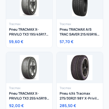
Tracmax
Tracmax
Pneu TRACMAX X-
Pneu TRACMAX A/S
PRIVILO TX3 195/45R17
TRAC SAVER 215/65R16
85W
98V
59,60 €
57,70 €
Tracmax
Tracmax
Pneu TRACMAX X-
Pneu 4X4 Tracmax
PRIVILO TX3 255/45R19
275/30R21 98Y X-Privilo
104Y
RS01+ XL
92,00 €
285,50 €