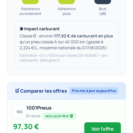
Résistance
Adhérence
Bruit
au roulement
pluie
(dB)
⛽ Impact carburant
Classe
C
: environ
177,92 € de carburant en plus
qu'un pneu classe A sur 40 000 km (gazole à
2,224 €/L, moyenne nationale du 07/08/2026).
Estimation ~0,1 L/100 km par classe (UE/ADEME) — prix
carburants : data.gouv.fr
🛒 Comparer les offres
Prix mis à jour aujourd'hui
1001Pneus
100
En stock
MEILLEUR PRIX 🏆
97,30 €
Voir l'offre