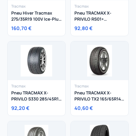
Tracmax
Tracmax
Pneu Hiver Tracmax
Pneu TRACMAX X-
275/35R19 100V Ice-Plus
PRIVILO RS01+
S210 XL
245/35R21 96Y
160,70 €
92,80 €
Tracmax
Tracmax
Pneu TRACMAX X-
Pneu TRACMAX X-
PRIVILO S330 285/45R19
PRIVILO TX2 165/65R14
111V
79T
92,20 €
40,60 €