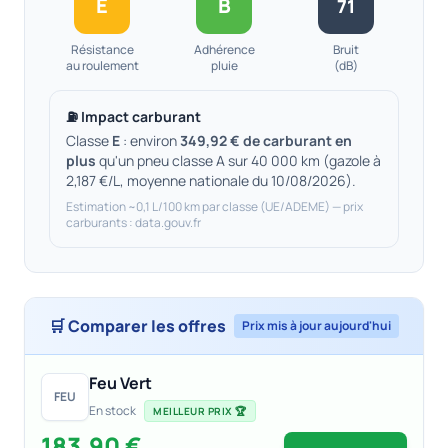
E
B
71
Résistance
Adhérence
Bruit
au roulement
pluie
(dB)
⛽ Impact carburant
Classe
E
: environ
349,92 € de carburant en
plus
qu'un pneu classe A sur 40 000 km (gazole à
2,187 €/L, moyenne nationale du 10/08/2026).
Estimation ~0,1 L/100 km par classe (UE/ADEME) — prix
carburants : data.gouv.fr
🛒 Comparer les offres
Prix mis à jour aujourd'hui
Feu Vert
FEU
En stock
MEILLEUR PRIX 🏆
183,90 €