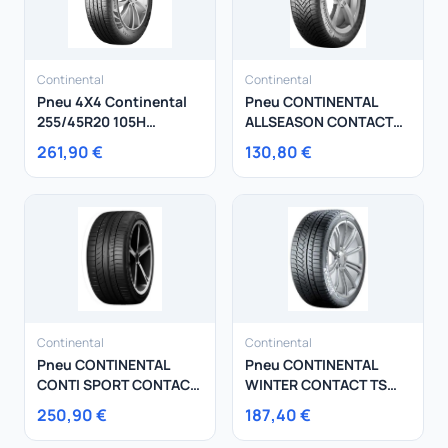
Continental
Continental
Pneu 4X4 Continental
Pneu CONTINENTAL
255/45R20 105H
ALLSEASON CONTACT
CrossContact RX XL
215/65R17 99V
261,90 €
130,80 €
Continental
Continental
Pneu CONTINENTAL
Pneu CONTINENTAL
CONTI SPORT CONTACT
WINTER CONTACT TS
5P 285/30R19 98Y
850P 225/55R17 97H
250,90 €
187,40 €