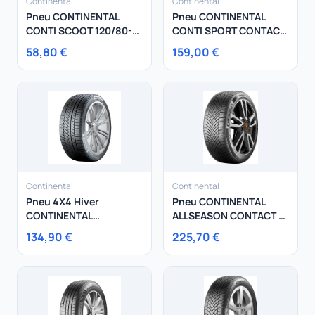
Continental
Continental
Pneu CONTINENTAL
Pneu CONTINENTAL
CONTI SCOOT 120/80-16
CONTI SPORT CONTACT
60 P
5 215/40R18 85Y
58,80 €
159,00 €
Continental
Continental
Pneu 4X4 Hiver
Pneu CONTINENTAL
CONTINENTAL
ALLSEASON CONTACT 2
215/65R16 98T
255/40R20 101T
134,90 €
225,70 €
WinterContact TS 850 P