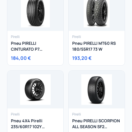
Pirelli
Pirelli
Pneu PIRELLI
Pneu PIRELLI MT60 RS
CINTURATO P7
180/55R17 73 W
245/40R19 94W
184,00 €
193,20 €
Pirelli
Pirelli
Pneu 4X4 Pirelli
Pneu PIRELLI SCORPION
235/60R17 102Y
ALL SEASON SF2