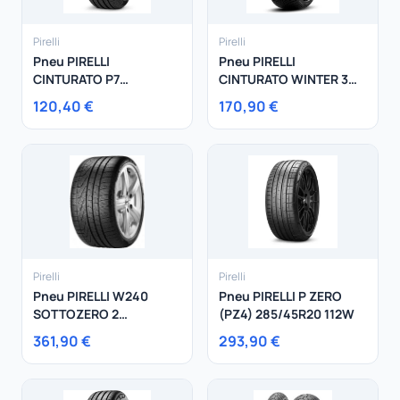
Pirelli
Pirelli
Pneu PIRELLI
Pneu PIRELLI
CINTURATO P7
CINTURATO WINTER 3
215/45R18 89V
235/55R17 103V
120,40 €
170,90 €
Pirelli
Pirelli
Pneu PIRELLI W240
Pneu PIRELLI P ZERO
SOTTOZERO 2
(PZ4) 285/45R20 112W
245/35R18 92V
361,90 €
293,90 €