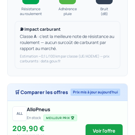
Résistance
Adhérence
Bruit
au roulement
pluie
(dB)
⛽ Impact carburant
Classe
A
: c'est la meilleure note de résistance au
roulement — aucun surcoût de carburant par
rapport au marché.
Estimation ~0,1 L/100 km par classe (UE/ADEME) — prix
carburants : data.gouv.fr
🛒 Comparer les offres
Prix mis à jour aujourd'hui
AlloPneus
ALL
En stock
MEILLEUR PRIX 🏆
209,90 €
Voir l'offre