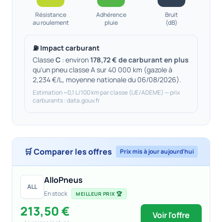
Résistance
Adhérence
Bruit
au roulement
pluie
(dB)
⛽ Impact carburant
Classe
C
: environ
178,72 € de carburant en plus
qu'un pneu classe A sur 40 000 km (gazole à
2,234 €/L, moyenne nationale du 06/08/2026).
Estimation ~0,1 L/100 km par classe (UE/ADEME) — prix
carburants : data.gouv.fr
🛒 Comparer les offres
Prix mis à jour aujourd'hui
AlloPneus
ALL
En stock
MEILLEUR PRIX 🏆
213,50 €
Voir l'offre