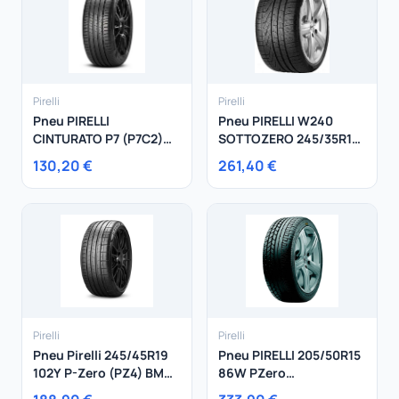
Pirelli
Pirelli
Pneu PIRELLI
Pneu PIRELLI W240
CINTURATO P7 (P7C2)
SOTTOZERO 245/35R18
225/50R17 94Y
92V
130,20 €
261,40 €
Pirelli
Pirelli
Pneu Pirelli 245/45R19
Pneu PIRELLI 205/50R15
102Y P-Zero (PZ4) BMW
86W PZero
Mini Mercedes XL
Asimmetrico