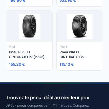
188,90 €
333,90 €
Pirelli
Pirelli
Pneu PIRELLI
Pneu PIRELLI
CINTURATO P7 (P7C2)
CINTURATO C3
215/55R17 94V
205/55R17 95W
155,20 €
115,10 €
Trouvez le pneu idéal au meilleur prix
39 837 pneus comparés parmi 111 marques. Comparez,