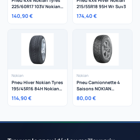
Pneu 4X4 Nokian Tyres
Pneu 4X4 Hiver Nokian
225/60R17 103V Nokian
215/55R18 95H Wr Suv3
Tyres Wetproof SUV XL
140,90 €
174,40 €
Nokian
Nokian
Pneu Hiver Nokian Tyres
Pneu Camionnette 4
195/45R16 84H Nokian
Saisons NOKIAN
WR D4 XL
195/70R15 104R Nokian
114,90 €
80,00 €
Weatherproof C