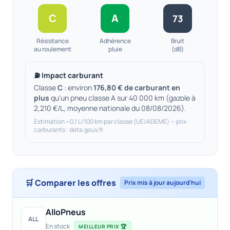
C
A
73
Résistance
Adhérence
Bruit
au roulement
pluie
(dB)
⛽ Impact carburant
Classe
C
: environ
176,80 € de carburant en
plus
qu'un pneu classe A sur 40 000 km (gazole à
2,210 €/L, moyenne nationale du 08/08/2026).
Estimation ~0,1 L/100 km par classe (UE/ADEME) — prix
carburants : data.gouv.fr
🛒 Comparer les offres
Prix mis à jour aujourd'hui
AlloPneus
ALL
En stock
MEILLEUR PRIX 🏆