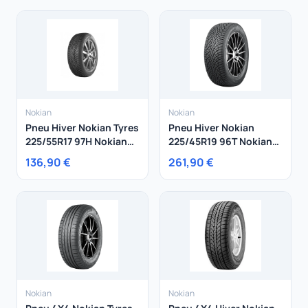
Nokian
Nokian
Pneu Hiver Nokian Tyres
Pneu Hiver Nokian
225/55R17 97H Nokian
225/45R19 96T Nokian
Tyres WR SnowProof
Tyres Hakkapeliitta R5
136,90 €
261,90 €
XL
Nokian
Nokian