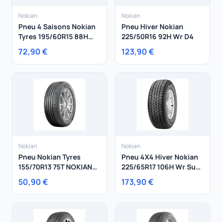
Nokian
Nokian
Pneu 4 Saisons Nokian
Pneu Hiver Nokian
Tyres 195/60R15 88H
225/50R16 92H Wr D4
Nokian Tyres
72,90 €
123,90 €
Seasonproof
Nokian
Nokian
Pneu Nokian Tyres
Pneu 4X4 Hiver Nokian
155/70R13 75T NOKIAN
225/65R17 106H Wr Suv3
iLINE
XL
50,90 €
173,90 €