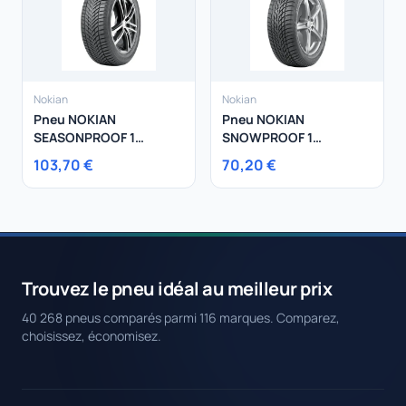
Nokian
Nokian
Pneu NOKIAN
Pneu NOKIAN
SEASONPROOF 1
SNOWPROOF 1
205/60R16 96H
185/60R15 88T
103,70 €
70,20 €
Trouvez le pneu idéal au meilleur prix
40 268 pneus comparés parmi 116 marques. Comparez,
choisissez, économisez.