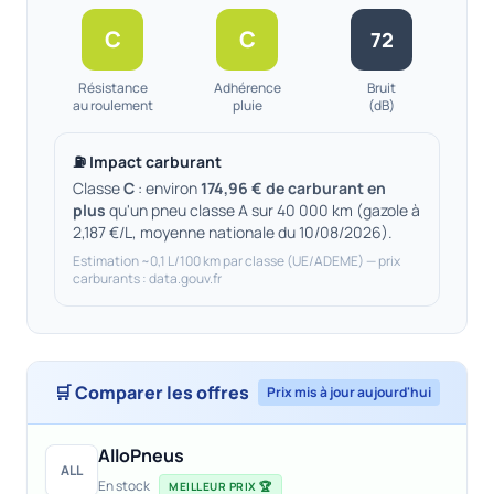
C
C
72
Résistance
Adhérence
Bruit
au roulement
pluie
(dB)
⛽ Impact carburant
Classe
C
: environ
174,96 € de carburant en
plus
qu'un pneu classe A sur 40 000 km (gazole à
2,187 €/L, moyenne nationale du 10/08/2026).
Estimation ~0,1 L/100 km par classe (UE/ADEME) — prix
carburants : data.gouv.fr
🛒 Comparer les offres
Prix mis à jour aujourd'hui
AlloPneus
ALL
En stock
MEILLEUR PRIX 🏆