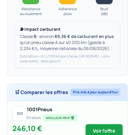
Résistance
Adhérence
Bruit
au roulement
pluie
(dB)
⛽ Impact carburant
Classe
B
: environ
89,36 € de carburant en plus
qu'un pneu classe A sur 40 000 km (gazole à
2,234 €/L, moyenne nationale du 06/08/2026).
Estimation ~0,1 L/100 km par classe (UE/ADEME) — prix
carburants : data.gouv.fr
🛒 Comparer les offres
Prix mis à jour aujourd'hui
1001Pneus
100
En stock
MEILLEUR PRIX 🏆
246,10 €
Voir l'offre