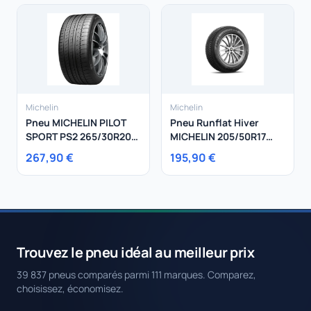
Michelin
Michelin
Pneu MICHELIN PILOT
Pneu Runflat Hiver
SPORT PS2 265/30R20
MICHELIN 205/50R17
94Y
89V Alpin 5 ZP
267,90 €
195,90 €
Trouvez le pneu idéal au meilleur prix
39 837 pneus comparés parmi 111 marques. Comparez,
choisissez, économisez.