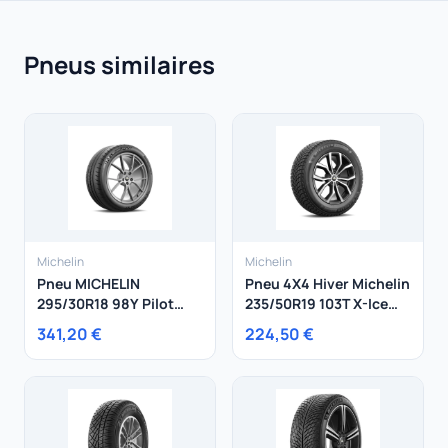
Pneus similaires
Michelin
Michelin
Pneu MICHELIN
Pneu 4X4 Hiver Michelin
295/30R18 98Y Pilot
235/50R19 103T X-Ice
Sport Cup 2 XL
Snow SUV XL
341,20 €
224,50 €