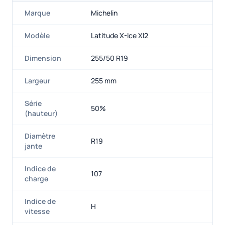
Marque
Michelin
Modèle
Latitude X-Ice XI2
Dimension
255/50 R19
Largeur
255 mm
Série
50%
(hauteur)
Diamètre
R19
jante
Indice de
107
charge
Indice de
H
vitesse