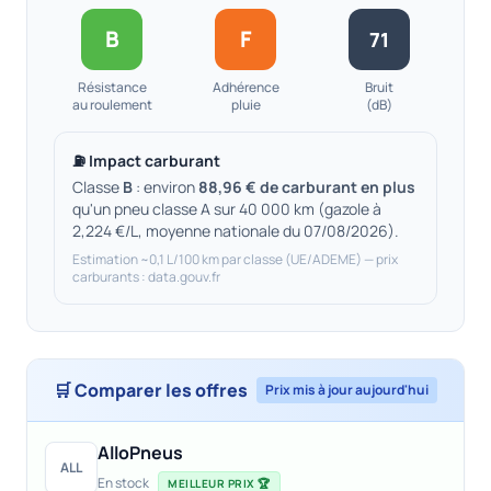
B
F
71
Résistance
Adhérence
Bruit
au roulement
pluie
(dB)
⛽ Impact carburant
Classe
B
: environ
88,96 € de carburant en plus
qu'un pneu classe A sur 40 000 km (gazole à
2,224 €/L, moyenne nationale du 07/08/2026).
Estimation ~0,1 L/100 km par classe (UE/ADEME) — prix
carburants : data.gouv.fr
🛒 Comparer les offres
Prix mis à jour aujourd'hui
AlloPneus
ALL
En stock
MEILLEUR PRIX 🏆