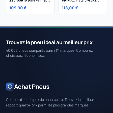
225/55R16 99H Primacy
PRIMACY 5 215/45R17
Alpin PA3 MO XL
87W
109,90 €
118,00 €
Trouvez le pneu idéal au meilleur prix
40 003 pneus comparés parmi 111 marques. Comparez,
choisissez, économisez.
Achat Pneus
Comparateur de prix de pneus auto. Trouvez le meilleur
rapport qualité-prix parmi les plus grandes marques.