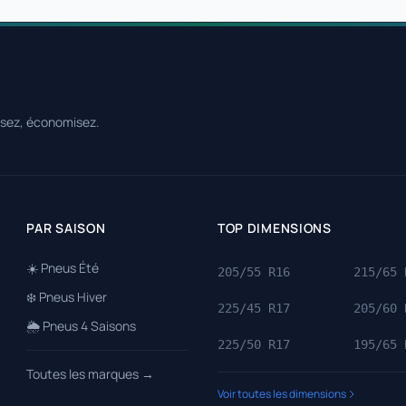
ssez, économisez.
PAR SAISON
TOP DIMENSIONS
☀️ Pneus Été
205/55 R16
215/65 
❄️ Pneus Hiver
225/45 R17
205/60 
🌦️ Pneus 4 Saisons
225/50 R17
195/65 
Toutes les marques →
Voir toutes les dimensions