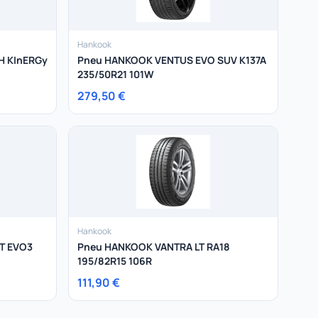
Hankook
H KInERGy
Pneu HANKOOK VENTUS EVO SUV K137A
235/50R21 101W
279,50 €
Hankook
T EVO3
Pneu HANKOOK VANTRA LT RA18
195/82R15 106R
111,90 €