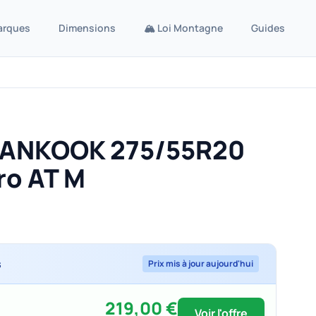
arques
Dimensions
🏔️ Loi Montagne
Guides
HANKOOK 275/55R20
ro AT M
s
Prix mis à jour aujourd'hui
219,00 €
Voir l'offre