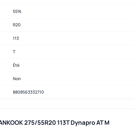
55%
R20
113
T
Été
Non
8808563332710
HANKOOK 275/55R20 113T Dynapro AT M