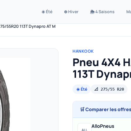
☀️ Été
❄️ Hiver
🌦️ 4 Saisons
M
75/55R20 113T Dynapro AT M
HANKOOK
Pneu 4X4 
113T Dynap
☀️ Été
📐 275/55 R20
🛒 Comparer les offre
AlloPneus
ALL