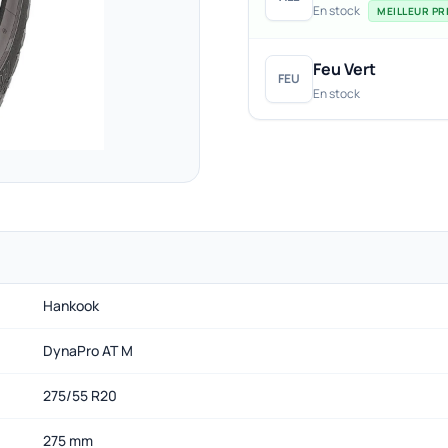
En stock
MEILLEUR PRI
Feu Vert
FEU
En stock
Hankook
DynaPro AT M
275/55 R20
275 mm