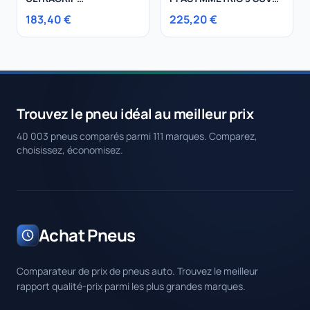
PERFORMANCE + SUV
245/50R20 105V
183,40 €
225,20 €
235/60R18 107H
Trouvez le pneu idéal au meilleur prix
40 003 pneus comparés parmi 111 marques. Comparez,
choisissez, économisez.
Achat Pneus
Comparateur de prix de pneus auto. Trouvez le meilleur
rapport qualité-prix parmi les plus grandes marques.