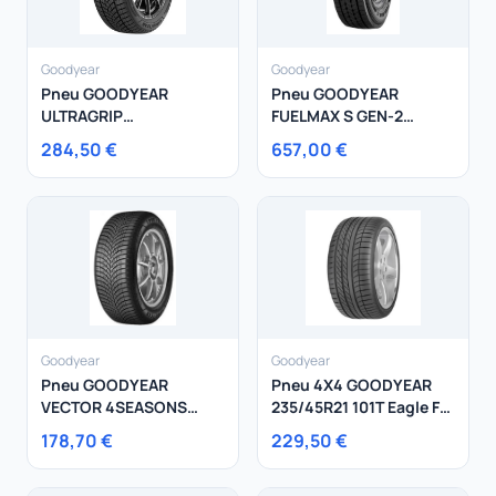
Goodyear
Goodyear
Pneu GOODYEAR
Pneu GOODYEAR
ULTRAGRIP
FUELMAX S GEN-2
PERFORMANCE + SUV
295/80R22.5 152 M
284,50 €
657,00 €
255/50R20 109V
Goodyear
Goodyear
Pneu GOODYEAR
Pneu 4X4 GOODYEAR
VECTOR 4SEASONS
235/45R21 101T Eagle F1
GEN-3 245/40R19 98Y
(Asymmetric) 3 SUV XL
178,70 €
229,50 €