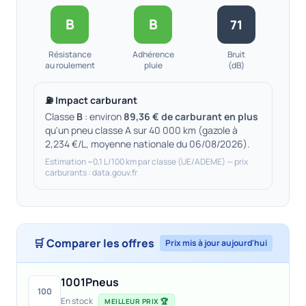
B
B
71
Résistance
Adhérence
Bruit
au roulement
pluie
(dB)
⛽ Impact carburant
Classe
B
: environ
89,36 € de carburant en plus
qu'un pneu classe A sur 40 000 km (gazole à
2,234 €/L, moyenne nationale du 06/08/2026).
Estimation ~0,1 L/100 km par classe (UE/ADEME) — prix
carburants : data.gouv.fr
🛒 Comparer les offres
Prix mis à jour aujourd'hui
1001Pneus
100
En stock
MEILLEUR PRIX 🏆