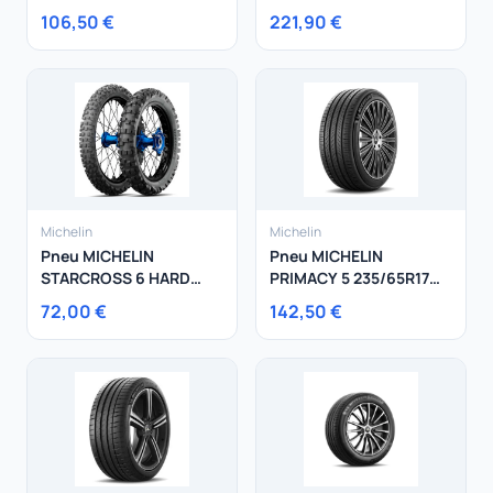
245/45R19 102Y
106,50 €
221,90 €
Michelin
Michelin
Pneu MICHELIN
Pneu MICHELIN
STARCROSS 6 HARD
PRIMACY 5 235/65R17
90/100-21 57M
108V
72,00 €
142,50 €