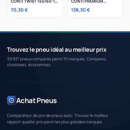
CONTI TWIST 140/60-14
CONTI PREMIUM
64 S
CONTACT 5 235/55R17
70,30 €
138,30 €
103W
Trouvez le pneu idéal au meilleur prix
39 837 pneus comparés parmi 111 marques. Comparez,
choisissez, économisez.
Achat Pneus
Comparateur de prix de pneus auto. Trouvez le meilleur
rapport qualité-prix parmi les plus grandes marques.