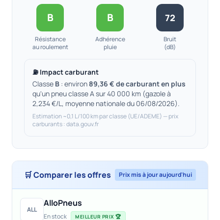
B
B
72
Résistance
Adhérence
Bruit
au roulement
pluie
(dB)
⛽ Impact carburant
Classe
B
: environ
89,36 € de carburant en plus
qu'un pneu classe A sur 40 000 km (gazole à
2,234 €/L, moyenne nationale du 06/08/2026).
Estimation ~0,1 L/100 km par classe (UE/ADEME) — prix
carburants : data.gouv.fr
🛒 Comparer les offres
Prix mis à jour aujourd'hui
AlloPneus
ALL
En stock
MEILLEUR PRIX 🏆