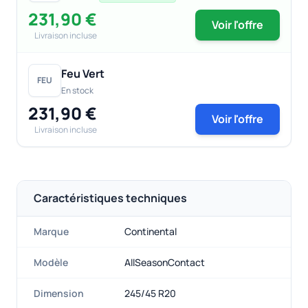
231,90 €
Voir l'offre
Livraison incluse
Feu Vert
FEU
En stock
231,90 €
Voir l'offre
Livraison incluse
Caractéristiques techniques
Marque
Continental
Modèle
AllSeasonContact
Dimension
245/45 R20