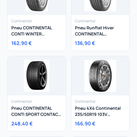
Continental
Continental
Pneu CONTINENTAL
Pneu Runflat Hiver
CONTI WINTER
CONTINENTAL
CONTACT TS810 SPORT
185/60R16 86H
162,90 €
136,90 €
205/55R17 95V
ContiWinterContact TS
810 S SSR
Continental
Continental
Pneu CONTINENTAL
Pneu 4X4 Continental
CONTI SPORT CONTACT
235/50R19 103V
5P 285/30R19 98Y
CrossContact H/T XL
248,40 €
166,90 €