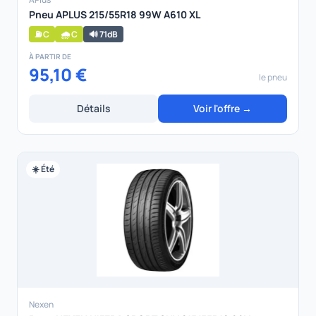
Pneu APLUS 215/55R18 99W A610 XL
⛽ C
🌧️ C
🔊 71dB
À PARTIR DE
95,10 €
le pneu
Détails
Voir l'offre →
☀️ Été
Nexen