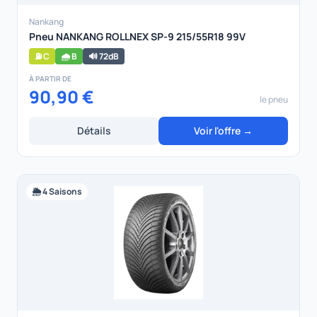
Nankang
Pneu NANKANG ROLLNEX SP-9 215/55R18 99V
⛽ C
🌧️ B
🔊 72dB
À PARTIR DE
90,90 €
le pneu
Détails
Voir l'offre →
🌦️ 4 Saisons