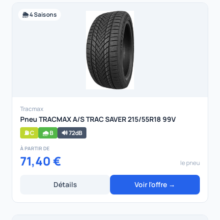
🌦️ 4 Saisons
Tracmax
Pneu TRACMAX A/S TRAC SAVER 215/55R18 99V
⛽ C
🌧️ B
🔊 72dB
À PARTIR DE
71,40 €
le pneu
Détails
Voir l'offre →