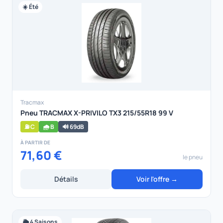
☀️ Été
Tracmax
Pneu TRACMAX X-PRIVILO TX3 215/55R18 99 V
⛽ C
🌧️ B
🔊 69dB
À PARTIR DE
71,60 €
le pneu
Détails
Voir l'offre →
🌦️ 4 Saisons