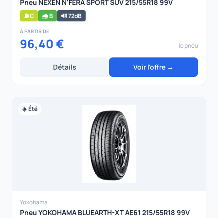
Pneu NEXEN N'FERA SPORT SUV 215/55R18 99V
⛽ C
🌧️ B
🔊 72dB
À PARTIR DE
96,40 €
le pneu
Détails
Voir l'offre →
☀️ Été
Yokohama
Pneu YOKOHAMA BLUEARTH-XT AE61 215/55R18 99V