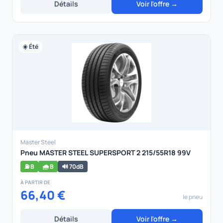
Détails
Voir l'offre →
☀️ Été
Master Steel
Pneu MASTER STEEL SUPERSPORT 2 215/55R18 99V
⛽ B
🌧️ B
🔊 70dB
À PARTIR DE
66,40 €
le pneu
Détails
Voir l'offre →