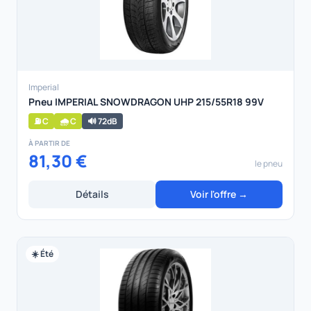
Imperial
Pneu IMPERIAL SNOWDRAGON UHP 215/55R18 99V
⛽ C
🌧️ C
🔊 72dB
À PARTIR DE
81,30 €
le pneu
Détails
Voir l'offre →
☀️ Été