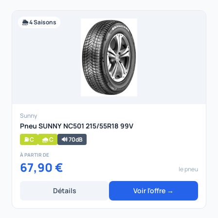
🌦️ 4 Saisons
Sunny
Pneu SUNNY NC501 215/55R18 99V
⛽ C
🌧️ C
🔊 70dB
À PARTIR DE
67,90 €
le pneu
Détails
Voir l'offre →