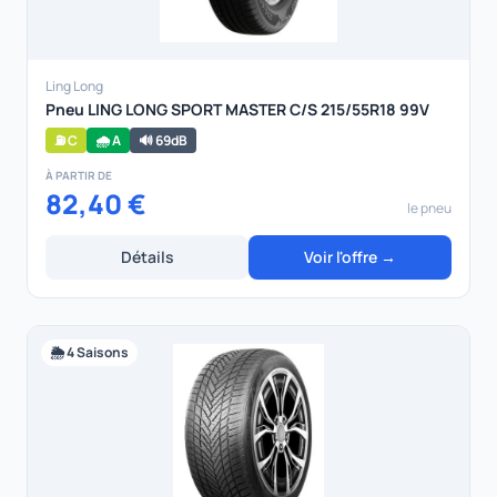
Ling Long
Pneu LING LONG SPORT MASTER C/S 215/55R18 99V
⛽ C
🌧️ A
🔊 69dB
À PARTIR DE
82,40 €
le pneu
Détails
Voir l'offre →
🌦️ 4 Saisons