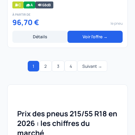
⛽ C
🌧️ A
🔊 68dB
À PARTIR DE
96,70 €
le pneu
Détails
Voir l'offre →
1
2
3
4
Suivant →
Prix des pneus 215/55 R18 en
2026 : les chiffres du
marché