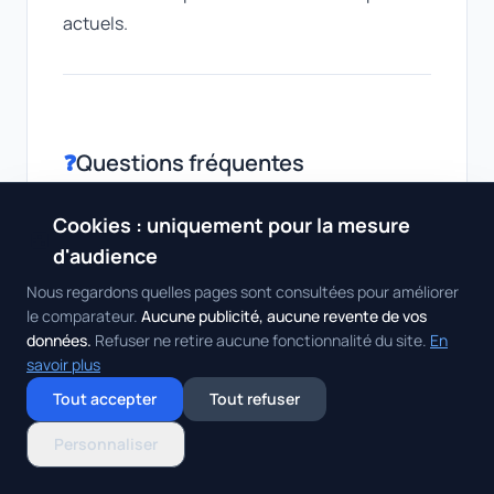
actuels.
❓
Questions fréquentes
Cookies : uniquement pour la mesure
Que signifie la taille 215/55 R18 ?
▼
🍪
d'audience
Nous regardons quelles pages sont consultées pour améliorer
le comparateur.
Aucune publicité, aucune revente de vos
Pression recommandée pour la
▼
données.
Refuser ne retire aucune fonctionnalité du site.
En
taille 215/55 R18 ?
savoir plus
Tout accepter
Tout refuser
Faut-il monter 2 ou 4 pneus en
Personnaliser
▼
dimension 215/55 R18 ?