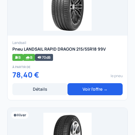
Landsail
Pneu LANDSAIL RAPID DRAGON 215/55R18 99V
⛽ B
🌧️ B
🔊 70dB
À PARTIR DE
78,40 €
le pneu
Détails
Voir l'offre →
❄️ Hiver