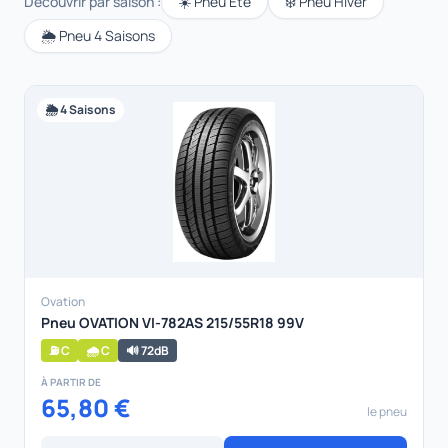
Découvrir par saison :
☀️ Pneu Été
❄️ Pneu Hiver
🌦️ Pneu 4 Saisons
🌦️ 4 Saisons
Ovation
Pneu OVATION VI-782AS 215/55R18 99V
⛽ C
🌧️ C
🔊 72dB
À PARTIR DE
65,80 €
le pneu