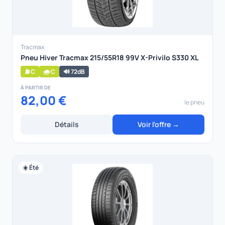
Tracmax
Pneu Hiver Tracmax 215/55R18 99V X-Privilo S330 XL
⛽ C
🌧️ C
🔊 72dB
À PARTIR DE
82,00 €
le pneu
Détails
Voir l'offre →
☀️ Été