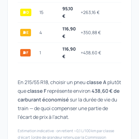
95,10
15
+263,16 €
⛽ D
€
116,90
4
+350,88 €
⛽ E
€
116,90
1
+438,60 €
⛽ F
€
En 215/55 R18, choisir un pneu
classe A
plutôt
que
classe F
représente environ
438,60 € de
carburant économisé
sur la durée de vie du
train — de quoi compenser une partie de
l'écart de prix à l'achat.
Estimation indicative : on retient ~0,1 L/100 km par classe
d'écart (ordre de grandeur retenu par la Commission