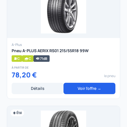
A-Plus
Pneu A-PLUS AERIX RS01 215/55R18 99W
⛽ C
🌧️ C
🔊 71dB
À PARTIR DE
78,20 €
le pneu
Détails
Voir l'offre →
☀️ Été