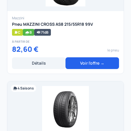
Mazzini
Pneu MAZZINI CROSS AS8 215/55R18 99V
⛽ C
🌧️ B
🔊 71dB
À PARTIR DE
82,60 €
le pneu
Détails
Voir l'offre →
🌦️ 4 Saisons