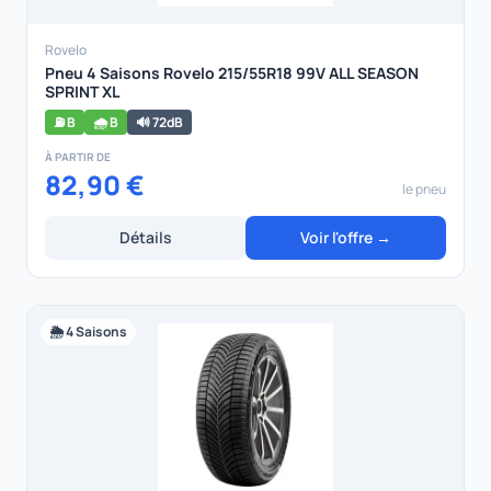
Rovelo
Pneu 4 Saisons Rovelo 215/55R18 99V ALL SEASON
SPRINT XL
⛽ B
🌧️ B
🔊 72dB
À PARTIR DE
82,90 €
le pneu
Détails
Voir l'offre →
🌦️ 4 Saisons