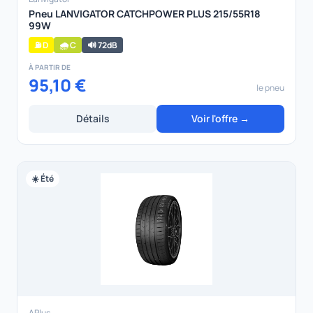
Pneu LANVIGATOR CATCHPOWER PLUS 215/55R18
99W
⛽ D
🌧️ C
🔊 72dB
À PARTIR DE
95,10 €
le pneu
Détails
Voir l'offre →
☀️ Été
APlus