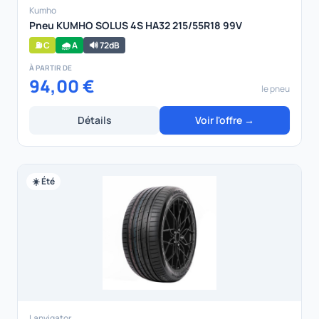
Kumho
Pneu KUMHO SOLUS 4S HA32 215/55R18 99V
⛽ C
🌧️ A
🔊 72dB
À PARTIR DE
94,00 €
le pneu
Détails
Voir l'offre →
☀️ Été
Lanvigator