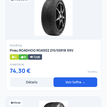
Roadhog
Pneu ROADHOG RGAS02 215/55R18 99V
⛽ C
🌧️ B
🔊 72dB
À PARTIR DE
74,30 €
le pneu
Détails
Voir l'offre →
❄️ Hiver