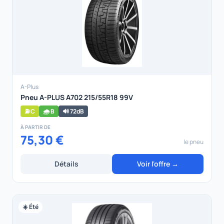
A-Plus
Pneu A-PLUS A702 215/55R18 99V
⛽ C
🌧️ B
🔊 72dB
À PARTIR DE
75,30 €
le pneu
Détails
Voir l'offre →
☀️ Été