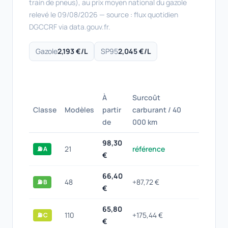
train de pneus), au prix moyen national du gazole
relevé le 09/08/2026 — source : flux quotidien
DGCCRF via data.gouv.fr.
Gazole
2,193 €/L
SP95
2,045 €/L
À
Surcoût
Classe
Modèles
partir
carburant / 40
de
000 km
98,30
21
référence
⛽ A
€
66,40
48
+87,72 €
⛽ B
€
65,80
110
+175,44 €
⛽ C
€