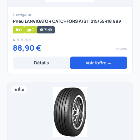
Lanvigator
Pneu LANVIGATOR CATCHFORS A/S II 215/55R18 99V
⛽ C
🌧️ C
🔊 71dB
À PARTIR DE
88,90 €
le pneu
Détails
Voir l'offre →
☀️ Été