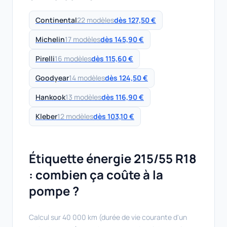
Continental
22 modèles
dès 127,50 €
Michelin
17 modèles
dès 145,90 €
Pirelli
16 modèles
dès 115,60 €
Goodyear
14 modèles
dès 124,50 €
Hankook
13 modèles
dès 116,90 €
Kleber
12 modèles
dès 103,10 €
Étiquette énergie 215/55 R18
: combien ça coûte à la
pompe ?
Calcul sur 40 000 km (durée de vie courante d'un