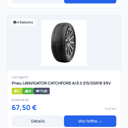
🌦️ 4 Saisons
Lanvigator
Pneu LANVIGATOR CATCHFORS A/S II 215/55R18 99V
⛽ C
🌧️ B
🔊 71dB
À PARTIR DE
67,50 €
le pneu
Détails
Voir l'offre →