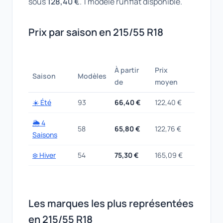
sous
128,40 €
. 1 modèle runflat disponible.
Prix par saison en 215/55 R18
À partir
Prix
Saison
Modèles
de
moyen
☀️ Été
93
66,40 €
122,40 €
🌦️ 4
58
65,80 €
122,76 €
Saisons
❄️ Hiver
54
75,30 €
165,09 €
Les marques les plus représentées
en 215/55 R18