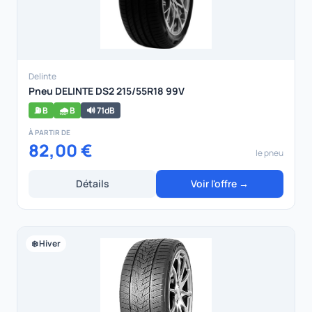
Delinte
Pneu DELINTE DS2 215/55R18 99V
⛽ B
🌧️ B
🔊 71dB
À PARTIR DE
82,00 €
le pneu
Détails
Voir l'offre →
❄️ Hiver