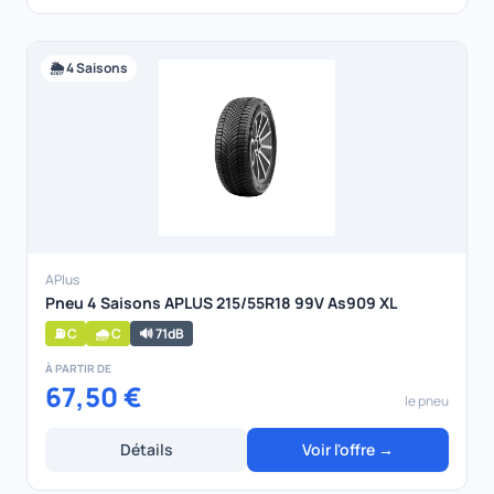
🌦️ 4 Saisons
APlus
Pneu 4 Saisons APLUS 215/55R18 99V As909 XL
⛽ C
🌧️ C
🔊 71dB
À PARTIR DE
67,50 €
le pneu
Détails
Voir l'offre →